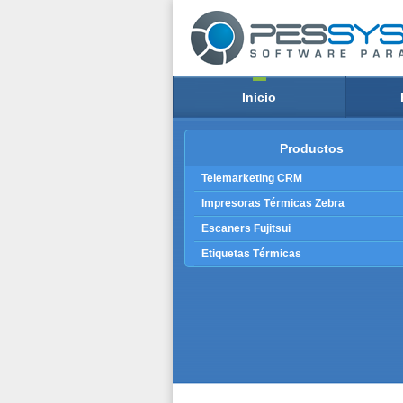
Inicio
Productos
Telemarketing CRM
Impresoras Térmicas Zebra
Escaners Fujitsui
Etiquetas Térmicas