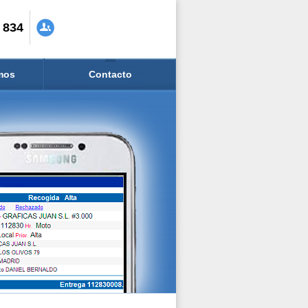
 834
mos
Contacto